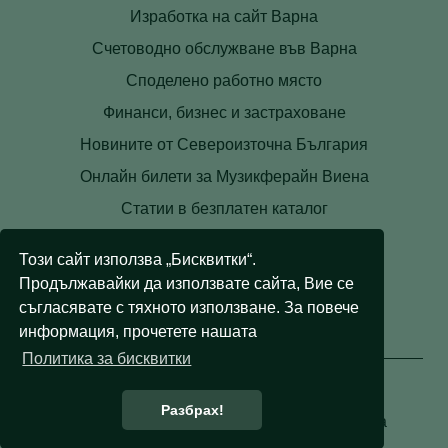
Изработка на сайт Варна
Счетоводно обслужване във Варна
Споделено работно място
Финанси, бизнес и застраховане
Новините от Североизточна България
Онлайн билети за Музикферайн Виена
Статии в безплатен каталог
Контакти
Този сайт използва „Бисквитки“.
Условия
Продължавайки да използвате сайта, Вие се
Лични данни
съгласявате с тяхното използване. За повече
информация, прочетете нашата
Бисквитки
Политика за бисквитки
Разбрах!
© 2008 - 2026 Правни съвети. Всички права
запазени.