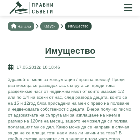
Казуси
Имущество
Нaчало
Имущество
17.05.2012г. 10:18:46
Здравейте, моля за консултация / правна помощ! Преди
два месеца се разведох със съпруга си, преди това
разделихме част от недвижим имот от който имахме 1/2
или по 1/4 на всеки от нас, след развода децата, който са
на 15 и 12год бяха присъдени на мен с право на ползване
и недвежимата собственост с децата. Вчера получих писмо
от адвокатката на съпруга ми за изплащане на наем в
размер на 120лв на месец, защото неможел да си ползва
полагащият му се дял. Какво може да се направи в случая
за да не се плаща този наем има ли начини за това? В
крайна сметка неговите деца живеят в тази част-става