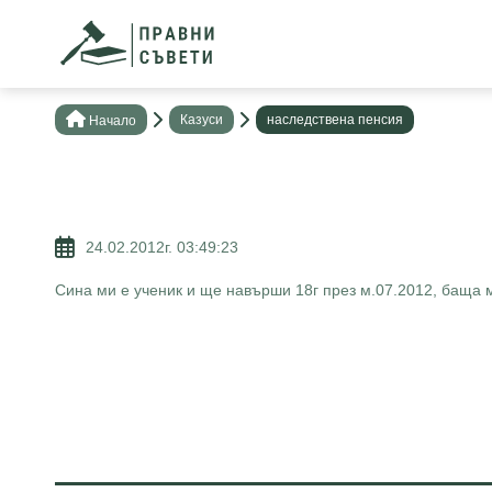
Казуси
наследствена пенсия
Нaчало
24.02.2012г. 03:49:23
Сина ми е ученик и ще навърши 18г през м.07.2012, баща м