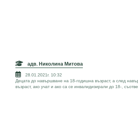
адв. Николина Митова
28.01.2021г. 10:32
Децата до навършване на 18-годишна възраст, а след навърш
възраст, ако учат и ако са се инвалидизирали до 18-, съот