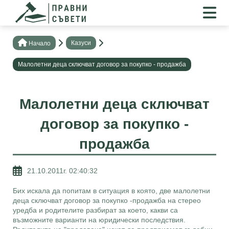
Казуси
Нaчало
Mалолетни деца сключват договор за покупко - продажба
Mалолетни деца сключват
договор за покупко -
продажба
21.10.2011г. 02:40:32
Бих искала да попитам в ситуация в която, две малолетни
деца сключват договор за покупко -продажба на стерео
уредба и родителите разбират за което, какви са
възможните вариaнти на юридически последствия.