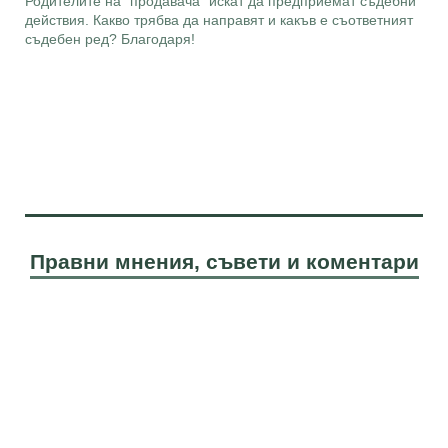
Родителите на "продавача" искат да предприемат съдебни
действия. Какво трябва да направят и какъв е съответният
съдебен ред? Благодаря!
Правни мнения, съвети и коментари