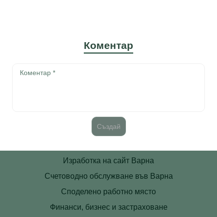
Коментар
Изработка на сайт Варна
Счетоводно обслужване във Варна
Споделено работно място
Финанси, бизнес и застраховане