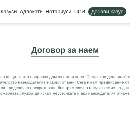
Казуси
Адвокати
Нотариуси
ЧСИ
Добави казус
Договор за наем
 на къща, която направих дом за стари хора. Преди три дена разбр
тоятелство наемодателят е скрил от мен. Сега имам предписание от
 за предсрочно прекратяване без тримесечно предизвестие на дого
ожарната служба да искам неустойката и ако наемодателят откаже