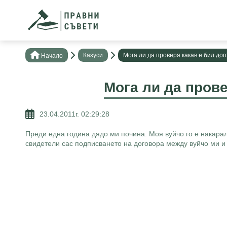
Казуси
Мога ли да проверя какав е бил до
Нaчало
Мога ли да прове
23.04.2011г. 02:29:28
Преди една година дядо ми почина. Моя вуйчо го е накарал
свидетели сас подписването на договора между вуйчо ми и