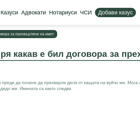
Казуси
Адвокати
Нотариуси
ЧСИ
Добави казус
говора за прехвърляне на имот
ря какав е бил договора за пр
 преди да почине да прехварли дела от кащата на вуйчо ми. Мога л
 дядо ми. Имената са както следва