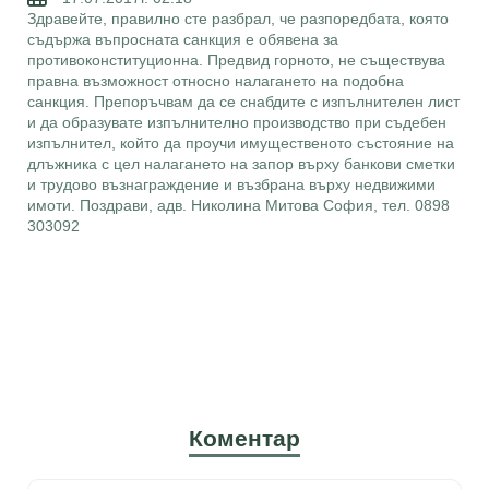
Здравейте, правилно сте разбрал, че разпоредбата, която
съдържа въпросната санкция е обявена за
противоконституционна. Предвид горното, не съществува
правна възможност относно налагането на подобна
санкция. Препоръчвам да се снабдите с изпълнителен лист
и да образувате изпълнително производство при съдебен
изпълнител, който да проучи имущественото състояние на
длъжника с цел налагането на запор върху банкови сметки
и трудово възнаграждение и възбрана върху недвижими
имоти. Поздрави, адв. Николина Митова София, тел. 0898
303092
Коментар