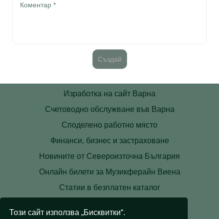
Изработка на сайт Варна
Счетоводно обслужване във Варна
Споделено работно място
Финанси, бизнес и застраховане
Новините от Североизточна България
Онлайн билети за Музикферайн Виена
Статии в безплатен каталог
Контакти
Този сайт използва „Бисквитки“.
Условия