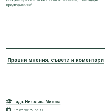
(ако разбира се това има някакво значение). Благодаря
предварително!
Правни мнения, съвети и коментари
адв. Николина Митова
17.07.2017г. 02:18