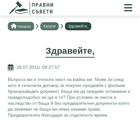
Казуси
Здравейте,
Нaчало
Здравейте,
28.07.2011г. 09:27:57
Въпроса ми е относно имот на майка ми. Може ли след
като е сключила договор за покупко-продажба с фалшив
бракоразводен документ, баща ми да предяви оплакване и
правдоподобно ли ще е то? При условие че имота е
наследство от баща й без предварителни документи които
да заявяват че баща ми няма никакви права.
Предварително благодаря за отделеното време.