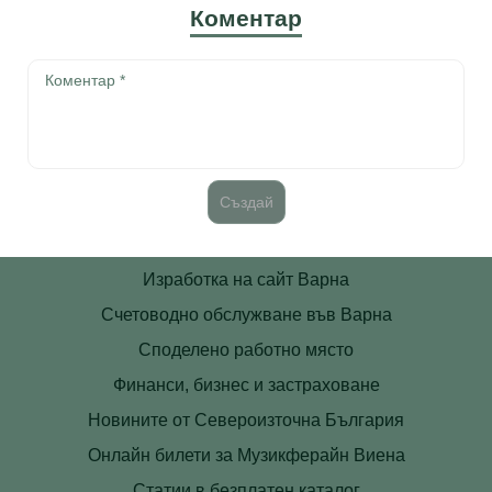
Коментар
Изработка на сайт Варна
Счетоводно обслужване във Варна
Споделено работно място
Финанси, бизнес и застраховане
Новините от Североизточна България
Онлайн билети за Музикферайн Виена
Статии в безплатен каталог