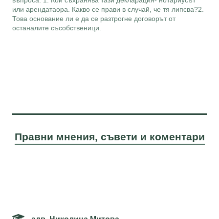
въпроса: 1. Кой съхранява тази декларация- нотариусът
или арендатаора. Какво се прави в случай, че тя липсва?2.
Това основание ли е да се разтрогне договорът от
останалите съсобственици.
Правни мнения, съвети и коментари