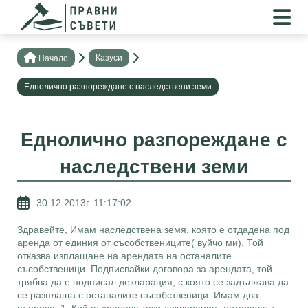
Казуси
Нaчало
Еднолично разпореждане с наследствени земи
Еднолично разпореждане с
наследствени земи
30.12.2013г. 11:17:02
Здравейте, Имам наследствена земя, която е отдадена под
аренда от единия от съсобствениците( вуйчо ми). Той
отказва изплащане на арендата на останалите
съсобственици. Подписвайки договора за арендата, той
трябва да е подписал декларация, с която се задължава да
се разплаща с останалите съсобственици. Имам два