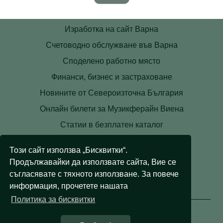
Изработка на сайт Варна
Счетоводно обслужване във Варна
Споделено работно място
Финанси, бизнес и застраховане
Новините от Североизточна България
Онлайн билети за Музикферайн Виена
Статии в безплатен каталог
Контакти
Този сайт използва „Бисквитки“.
Условия
Продължавайки да използвате сайта, Вие се
Лични данни
съгласявате с тяхното използване. За повече
информация, прочетете нашата
Бисквитки
Политика за бисквитки