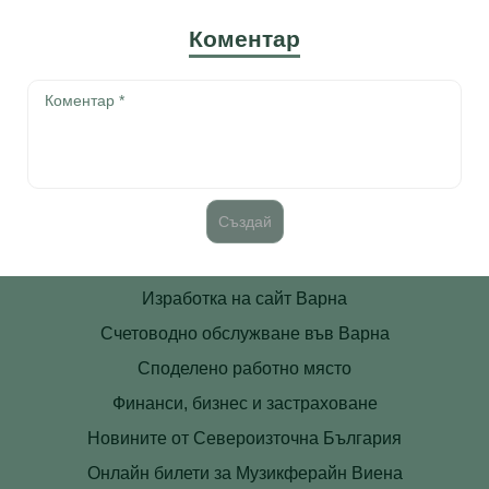
Коментар
Изработка на сайт Варна
Счетоводно обслужване във Варна
Споделено работно място
Финанси, бизнес и застраховане
Новините от Североизточна България
Онлайн билети за Музикферайн Виена