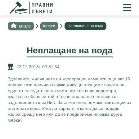
Казуси
Неплащане на вода
Нaчало
Неплащане на вода
22.12.2013г. 03:31:54
Здравейте, жилищната ни кооперация няма все още акт 16
поради тази причина всички живущи плащаме водата на
един от съседите ни на чието име се води водомера,
оказва се обаче че той от своя страна не е погасявал
задълженията към ВиК. За съжаление нямаме квитанции за
платената вода. Има ли вариант, в който да се подаде
жалба срещу него или да се предприеме някаква друга
мярка?