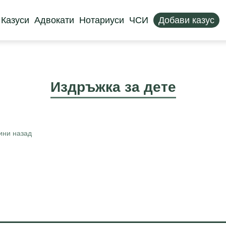
Казуси
Адвокати
Нотариуси
ЧСИ
Добави казус
Издръжка за дете
ини назад