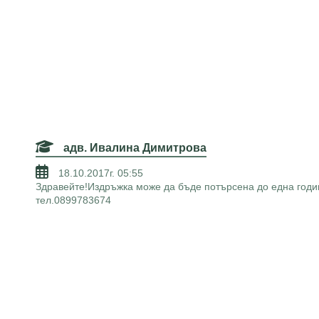
адв. Ивалина Димитрова
18.10.2017г. 05:55
Здравейте!Издръжка може да бъде потърсена до една годин
тел.0899783674