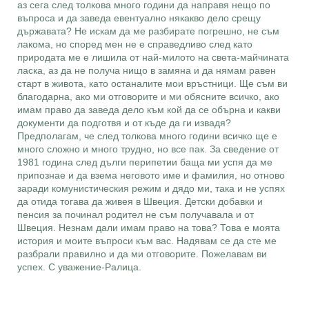
аз сега след толкова много години да направя нещо по
въпроса и да заведа евентуално някакво дело срещу
държавата? Не искам да ме разбирате погрешно, не съм
лакома, но според мен не е справедливо след като
природата ме е лишила от най-милото на света-майчината
ласка, аз да не получа нищо в замяна и да нямам равен
старт в живота, като останалите мои връстници. Ще съм ви
благодарна, ако ми отговорите и ми обясните всичко, ако
имам право да заведа дело към кой да се обърна и какви
документи да подготвя и от къде да ги извадя?
Предполагам, че след толкова много години всичко ще е
много сложно и много трудно, но все пак. За сведение от
1981 година след дълги перипетии баща ми успя да ме
припознае и да взема неговото име и фамилия, но отново
заради комунистическия режим и дядо ми, така и не успях
да отида тогава да живея в Швеция. Детски добавки и
пенсия за починал родител не съм получавала и от
Швеция. Незнам дали имам право на това? Това е моята
история и моите въпроси към вас. Надявам се да сте ме
разбрали правилно и да ми отговорите. Пожелавам ви
успех. С уважение-Ралица.