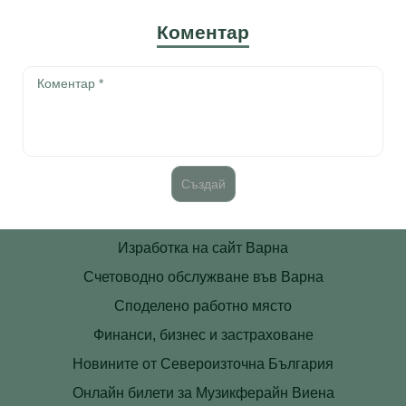
Коментар
Изработка на сайт Варна
Счетоводно обслужване във Варна
Споделено работно място
Финанси, бизнес и застраховане
Новините от Североизточна България
Онлайн билети за Музикферайн Виена