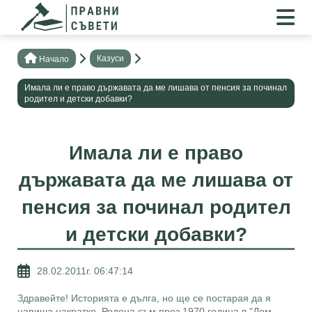
Казуси
Нaчало
Имала ли е право държавата да ме лишава от пенсия за починал
родител и детски добавки?
Имала ли е право
държавата да ме лишава от
пенсия за починал родител
и детски добавки?
28.02.2011г. 06:47:14
Здравейте! Историята е дълга, но ще се постарая да я
напиша накратко. Родена съм през 1970 година в "Дом