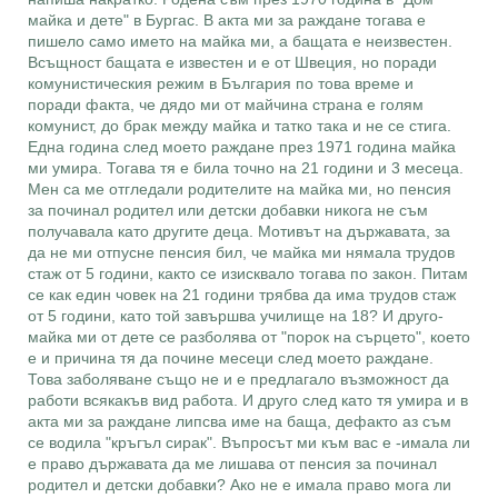
майка и дете" в Бургас. В акта ми за раждане тогава е
пишело само името на майка ми, а бащата е неизвестен.
Всъщност бащата е известен и е от Швеция, но поради
комунистическия режим в България по това време и
поради факта, че дядо ми от майчина страна е голям
комунист, до брак между майка и татко така и не се стига.
Една година след моето раждане през 1971 година майка
ми умира. Тогава тя е била точно на 21 години и 3 месеца.
Мен са ме отгледали родителите на майка ми, но пенсия
за починал родител или детски добавки никога не съм
получавала като другите деца. Мотивът на държавата, за
да не ми отпусне пенсия бил, че майка ми нямала трудов
стаж от 5 години, както се изисквало тогава по закон. Питам
се как един човек на 21 години трябва да има трудов стаж
от 5 години, като той завършва училище на 18? И друго-
майка ми от дете се разболява от "порок на сърцето", което
е и причина тя да почине месеци след моето раждане.
Това заболяване също не и е предлагало възможност да
работи всякакъв вид работа. И друго след като тя умира и в
акта ми за раждане липсва име на баща, дефакто аз съм
се водила "кръгъл сирак". Въпросът ми към вас е -имала ли
е право държавата да ме лишава от пенсия за починал
родител и детски добавки? Ако не е имала право мога ли