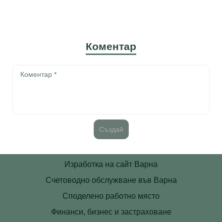
Коментар
Изработка на сайт Варна
Счетоводно обслужване във Варна
Споделено работно място
Финанси, бизнес и застраховане