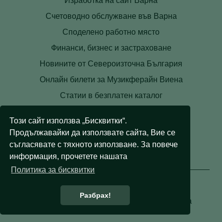
Изработка на сайт Варна
Счетоводно обслужване във Варна
Споделено работно място
Финанси, бизнес и застраховане
Новините от Североизточна България
Онлайн билети за Музикферайн Виена
Статии в безплатен каталог
Контакти
Този сайт използва „Бисквитки“.
Условия
Продължавайки да използвате сайта, Вие се
Лични данни
съгласявате с тяхното използване. За повече
информация, прочетете нашата
Бисквитки
Политика за бисквитки
Разбрах!
© 2008 - 2026 Правни съвети. Всички права
запазени.