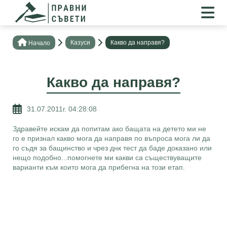
Казуси
Какво да направя?
Нaчало
Какво да направя?
31.07.2011г. 04:28:08
Здравейте искам да попитам ако бащата на детето ми не
го е признал какво мога да направя по въпроса мога ли да
го съдя за бащинство и чрез днк тест да баде доказано или
нещо подобно...помогнете ми какви са съществуващите
варианти към които мога да прибегна на този етап.