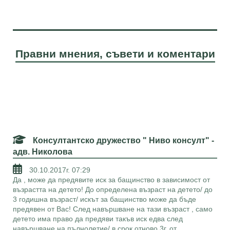
Правни мнения, съвети и коментари
Консултантско дружество " Ниво консулт" -
адв. Николова
30.10.2017г. 07:29
Да , може да предявите иск за бащинство в зависимост от
възрастта на детето! До определена възраст на детето/ до
3 годишна възраст/ искът за бащинство може да бъде
предявен от Вас! След навършване на тази възраст , само
детето има право да предяви такъв иск едва след
навършване на пълнолетие/ в срок отново 3г. от