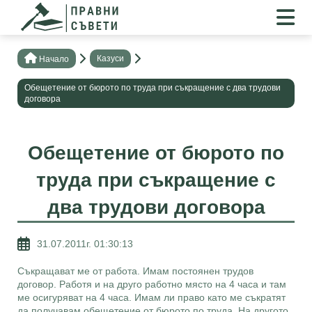
Казуси
Нaчало
Oбещетение от бюрото по труда при съкращение с два трудови
договора
Oбещетение от бюрото по
труда при съкращение с
два трудови договора
31.07.2011г. 01:30:13
Съкращават ме от работа. Имам постоянен трудов
договор. Работя и на друго работно място на 4 часа и там
ме осигуряват на 4 часа. Имам ли право като ме съкратят
да получавам обещетение от бюрото по труда. На другото