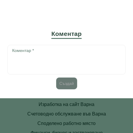
Коментар
Изработка на сайт Варна
Счетоводно обслужване във Варна
Споделено работно място
Финанси, бизнес и застраховане