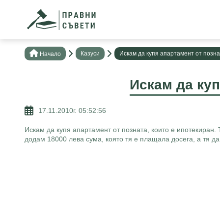
Казуси
Искам да купя апартамент от позна
Нaчало
Искам да куп
17.11.2010г. 05:52:56
Искам да купя апартамент от позната, които е ипотекиран.
додам 18000 лева сума, която тя е плащала досега, а тя д