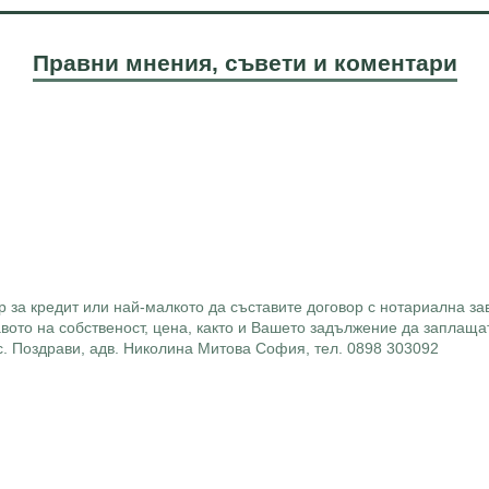
Правни мнения, съвети и коментари
за кредит или най-малкото да съставите договор с нотариална зав
ото на собственост, цена, както и Вашето задължение да заплащат
ус. Поздрави, адв. Николина Митова София, тел. 0898 303092