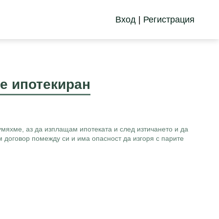
Вход
|
Регистрация
 е ипотекиран
зумяхме, аз да изплащам ипотеката и след изтичането и да
 договор помежду си и има опасност да изгоря с парите