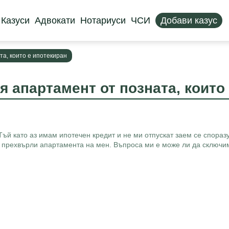
Казуси
Адвокати
Нотариуси
ЧСИ
Добави казус
та, които е ипотекиран
я апартамент от позната, които
 Тъй като аз имам ипотечен кредит и не ми отпускат заем се спора
а прехвърли апартамента на мен. Въпроса ми е може ли да сключим