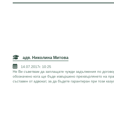
адв. Николина Митова
14.07.2017г. 10:25
Не Ви съветвам да заплащате чужди задължения по договор 
обозначено кога ще бъде извършено прехвърлянето на прав
съставен от адвокат, за да бъдете гарантиран при този каз