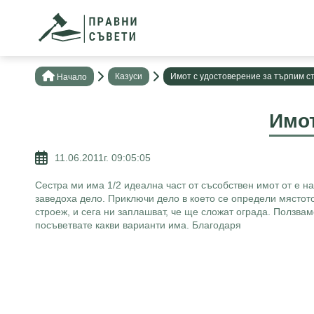
Казуси
Имот с удостоверение за търпим с
Нaчало
Имот
11.06.2011г. 09:05:05
Сестра ми има 1/2 идеална част от съсобствен имот от е на
заведоха дело. Приключи дело в което се определи мястото
строеж, и сега ни заплашват, че ще сложат ограда. Ползва
посъветвате какви варианти има. Благодаря