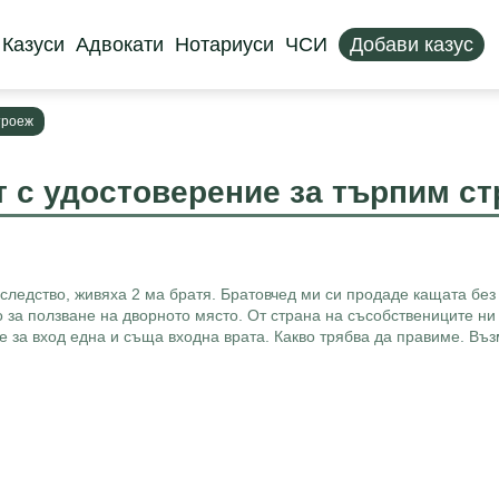
Казуси
Адвокати
Нотариуси
ЧСИ
Добави казус
троеж
 с удостоверение за търпим с
следство, живяха 2 ма братя. Братовчед ми си продаде кащата без 
 за ползване на дворното място. От страна на съсобствениците ни
ме за вход една и съща входна врата. Какво трябва да правиме. Въ