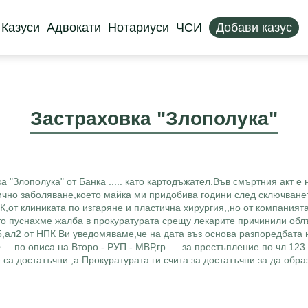
Казуси
Адвокати
Нотариуси
ЧСИ
Добави казус
Застраховка "Злополука"
 "Злополука" от Банка ..... като картодъжател.Във смъртния акт е
чно заболяване,което майка ми придобива години след сключване
от клиниката по изгаряне и пластична хирургия,,но от компанията 
ато пуснахме жалба в прокуратурата срещу лекарите причинили обл
5,ал2 от НПК Ви уведомяваме,че на дата въз основа разпоредбата 
... по описа на Второ - РУП - МВР,гр..... за престъпление по чл.123
 са достатъчни ,а Прокуратурата ги счита за достатъчни за да обр