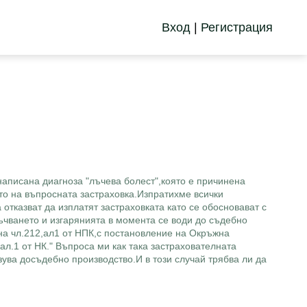
Вход
|
Регистрация
 написана диагноза "лъчева болест",която е причинена
то на въпросната застраховка.Изпратихме всички
отказват да изплатят застраховката като се обосновават с
ъчването и изгарянията в момента се води до съдебно
на чл.212,ал1 от НПК,с постановление на Окръжна
 ал.1 от НК." Въпроса ми как така застрахователната
азува досъдебно производство.И в този случай трябва ли да