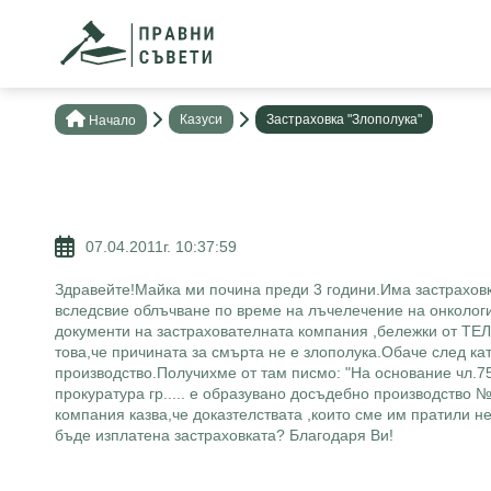
Казуси
Застраховка "Злополука"
Нaчало
07.04.2011г. 10:37:59
Здравейте!Майка ми почина преди 3 години.Има застраховка
вследсвие облъчване по време на лъчелечение на онкологи
документи на застрахователната компания ,бележки от ТЕЛК,
това,че причината за смърта не е злополука.Обаче след к
производство.Получихме от там писмо: "На основание чл.7
прокуратура гр..... е образувано досъдебно производство №.
компания казва,че доказтелствата ,които сме им пратили не
бъде изплатена застраховката? Благодаря Ви!