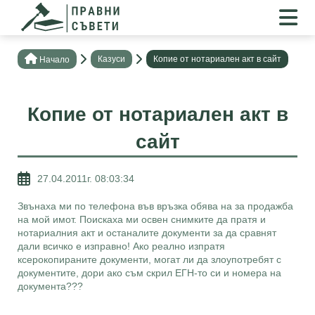
Казуси
Копие от нотариален акт в сайт
Нaчало
Копие от нотариален акт в
сайт
27.04.2011г. 08:03:34
Звънаха ми по телефона във връзка обява на за продажба
на мой имот. Поискаха ми освен снимките да пратя и
нотариалния акт и останалите документи за да сравнят
дали всичко е изправно! Ако реално изпратя
ксерокопираните документи, могат ли да злоупотребят с
документите, дори ако съм скрил ЕГН-то си и номера на
документа???