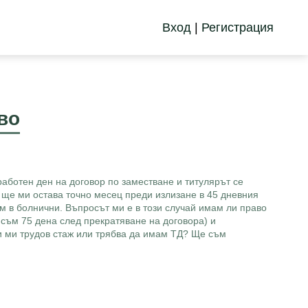
Вход
|
Регистрация
во
работен ден на договор по заместване и титулярът се
 ще ми остава точно месец преди излизане в 45 дневния
м в болнични. Въпросът ми е в този случай имам ли право
съм 75 дена след прекратяване на договора) и
ли ми трудов стаж или трябва да имам ТД? Ще съм