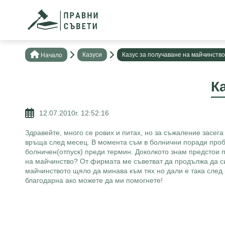
Казуси
Казус за получаване на майчинство
Нaчало
К
12.07.2010г. 12:52:16
Здравейте, много се рових и питах, но за съжаление засега
връща след месец. В момента съм в болнични поради пробл
болничен(отпуск) преди термин. Доколкото знам предстои п
на майчинство? От фирмата ме съветват да продължа да си
майчинството щяло да минава към тях но дали е така след
благодарна ако можете да ми помогнете!