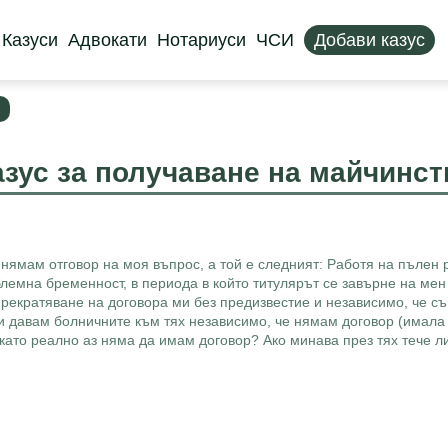
Казуси
Адвокати
Нотариуси
ЧСИ
Добави казус
азус за получаване на майчинст
 нямам отговор на моя въпрос, а той е следният: Работя на пълен 
емна бременност, в периода в който титулярът се завърне на мен
рекратяване на договора ми без предизвестие и независимо, че съ
 давам болничните към тях независимо, че нямам договор (имала 
 като реално аз няма да имам договор? Ако минава през тях тече 