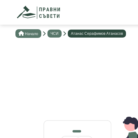
ЧСИ
Атанас Серафимов Атанасов
Нaчало