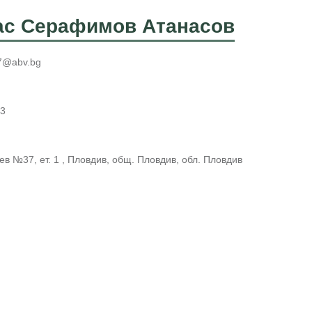
ас Серафимов Атанасов
7@abv.bg
23
ев №37, ет. 1 , Пловдив, общ. Пловдив, обл. Пловдив