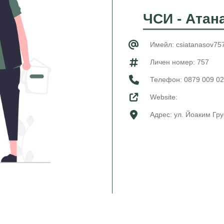
ЧСИ - Атан
Имейл: csiatanasov75
Личен номер: 757
Телефон:
0879 009 0
Website:
Адрес: ул. Йоаким Гру