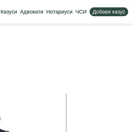
Казуси
Адвокати
Нотариуси
ЧСИ
Добави казус