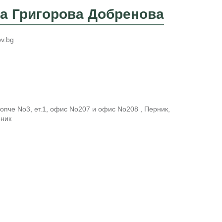
на Григорова Добренова
v.bg
опче No3, ет.1, офис No207 и офис No208 , Перник,
рник