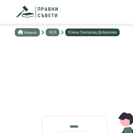
ЧСИ
Елена Григорова Добренова
Нaчало