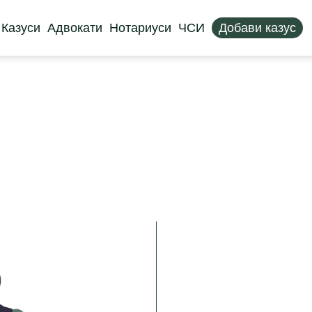
Казуси
Адвокати
Нотариуси
ЧСИ
Добави казус