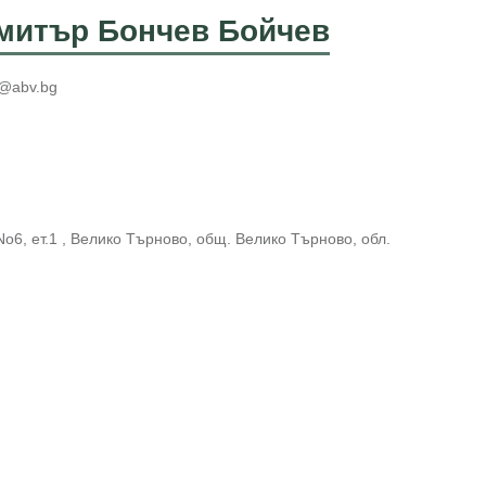
митър Бончев Бойчев
v@abv.bg
No6, ет.1 , Велико Търново, общ. Велико Търново, обл.