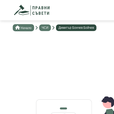
ЧСИ
Димитър Бончев Бойчев
Нaчало