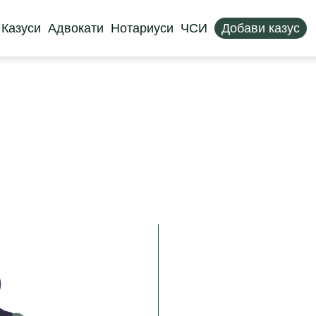
Казуси
Адвокати
Нотариуси
ЧСИ
Добави казус