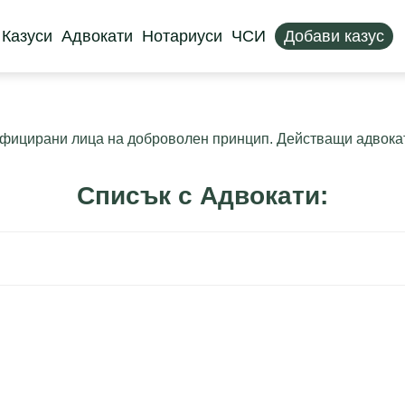
Казуси
Адвокати
Нотариуси
ЧСИ
Добави казус
ифицирани лица на доброволен принцип. Действащи адвокати 
Списък с Адвокати: